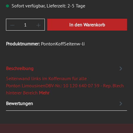
Sofort verfügbar, Lieferzeit: 2-5 Tage
Produkt Anzahl: Gib den gewünschten Wert ein
In den Warenkorb
Produktnummer:
PontonKoffSeitenw-li
Beschreibung
Seitenwand links im Kofferraum für alle
Ponton LimousinenDBV-Nr.: 10 120 640 07 59 - Rep. Blech
hinterer Bereich
Mehr
Bewertungen