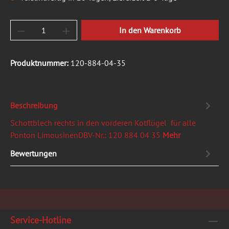
Produkt Anzahl: Gib den gewünschten Wert ein
In den Warenkorb
Produktnummer:
120-884-04-35
Beschreibung
Schottblech rechts in den vorderen Kotflügel für alle
Ponton LimousinenDBV-Nr.: 120 884 04 35
Mehr
Bewertungen
Service-Hotline