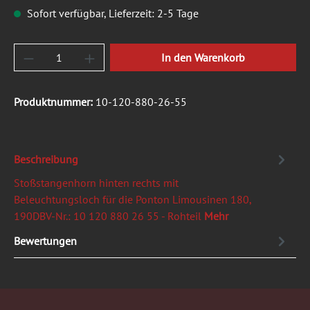
Sofort verfügbar, Lieferzeit: 2-5 Tage
Produkt Anzahl: Gib den gewünschten Wert ein
In den Warenkorb
Produktnummer:
10-120-880-26-55
Beschreibung
Stoßstangenhorn hinten rechts mit
Beleuchtungsloch für die Ponton Limousinen 180,
190DBV-Nr.: 10 120 880 26 55 - Rohteil
Mehr
Bewertungen