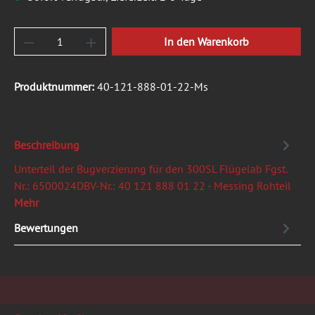
Produkt Anzahl: Gib den gewünschten Wert ein
In den Warenkorb
Produktnummer:
40-121-888-01-22-Ms
Beschreibung
Unterteil der Bugverzierung für den 300SL Flügelab Fgst.
Nr.: 6500024DBV-Nr.: 40 121 888 01 22 - Messing Rohteil
Mehr
Bewertungen