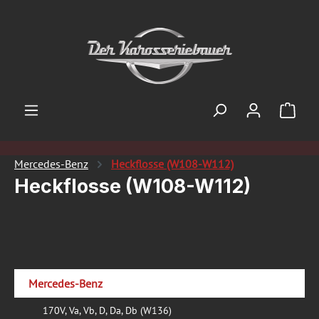
Zum Hauptinhalt springen
Ware
Mercedes-Benz
Heckflosse (W108-W112)
Heckflosse (W108-W112)
Mercedes-Benz
170V, Va, Vb, D, Da, Db (W136)