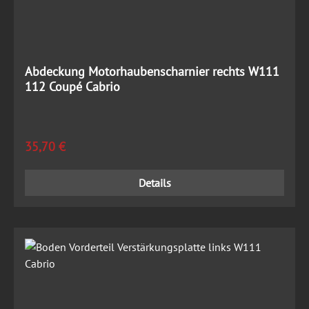
Abdeckung Motorhaubenscharnier rechts W111
112 Coupé Cabrio
Regulärer Preis:
35,70 €
Details