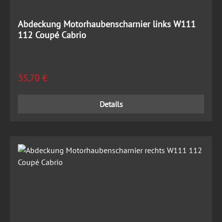
Abdeckung Motorhaubenscharnier links W111
112 Coupé Cabrio
Regulärer Preis:
35,70 €
Details