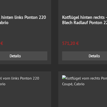
l hinten links Ponton 220
Kotflügel hinten rechts -
abrio
Blech Radlauf Ponton 2
Cabrio
 Preis:
Regulärer Preis:
 €
571,20 €
Details
Details