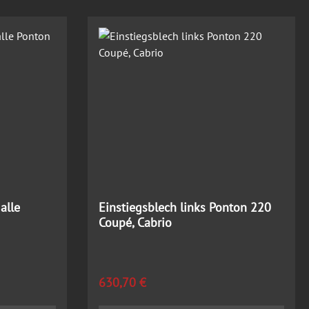
alle
Einstiegsblech links Ponton 220
Coupé, Cabrio
Regulärer Preis:
630,70 €