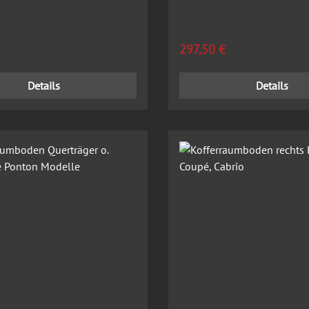
 Preis:
Regulärer Preis:
297,50 €
Details
Details