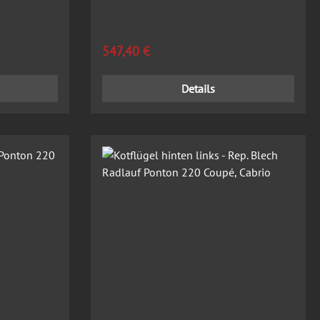
Cabrio
Regulärer Preis:
547,40 €
Details