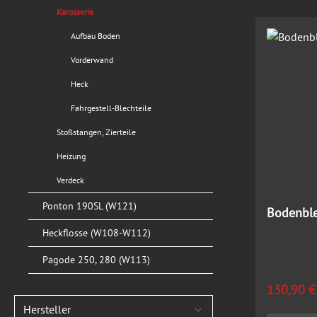
Karosserie
Aufbau Boden
Vorderwand
Heck
Fahrgestell-Blechteile
Stoßstangen, Zierteile
Heizung
Verdeck
Ponton 190SL (W121)
Bodenble
Heckflosse (W108-W112)
Pagode 250, 280 (W113)
Regulärer
130,90 €
Hersteller