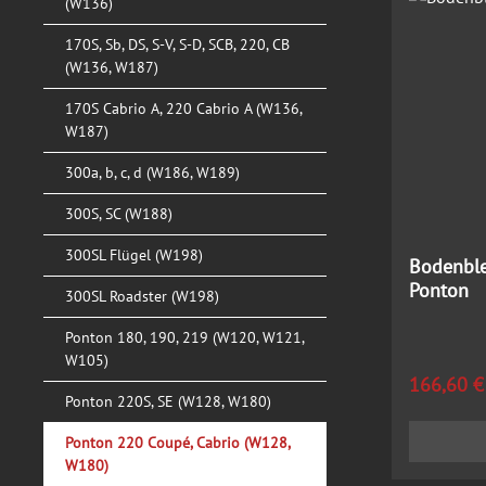
(W136)
170S, Sb, DS, S-V, S-D, SCB, 220, CB
(W136, W187)
170S Cabrio A, 220 Cabrio A (W136,
W187)
300a, b, c, d (W186, W189)
300S, SC (W188)
300SL Flügel (W198)
Bodenble
Ponton
300SL Roadster (W198)
Ponton 180, 190, 219 (W120, W121,
W105)
Regulärer
166,60 €
Ponton 220S, SE (W128, W180)
Ponton 220 Coupé, Cabrio (W128,
W180)