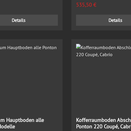
 Preis:
Regulärer Preis:
535,50 €
Details
Details
um Hauptboden alle
Kofferraumboden Absch
odelle
Ponton 220 Coupé, Cabr