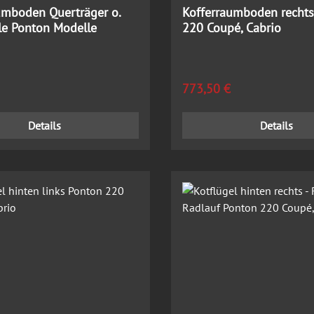
umboden Querträger o.
Kofferraumboden recht
lle Ponton Modelle
220 Coupé, Cabrio
 Preis:
Regulärer Preis:
773,50 €
Details
Details