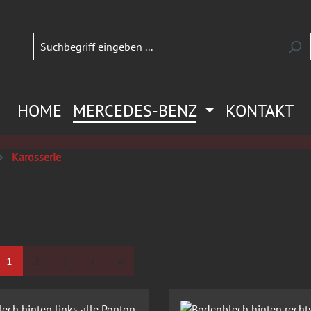
HOME
MERCEDES-BENZ
KONTAKT
Karosserie
Seite
Seite
Seite
1
2
3