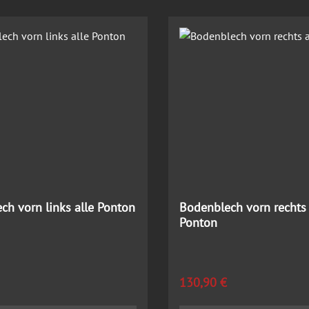
ch vorn links alle Ponton
Bodenblech vorn rechts 
Ponton
 Preis:
Regulärer Preis:
130,90 €