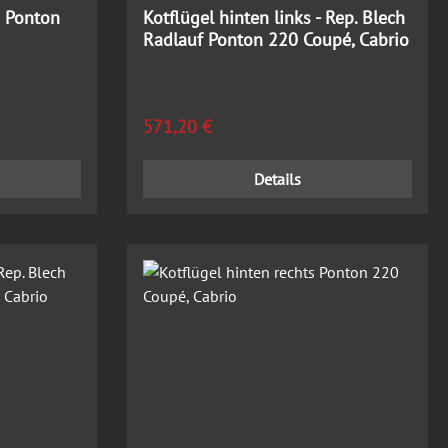
s Ponton
Kotflügel hinten links - Rep. Blech
Radlauf Ponton 220 Coupé, Cabrio
Regulärer Preis:
571,20 €
Details