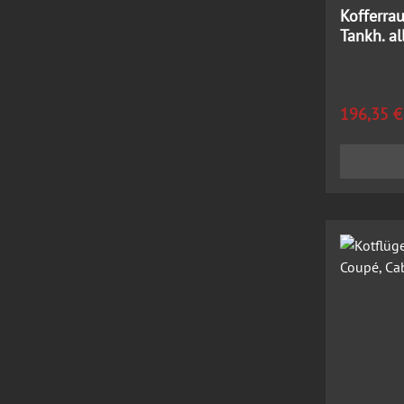
Kofferra
Tankh. a
Regulärer
196,35 €