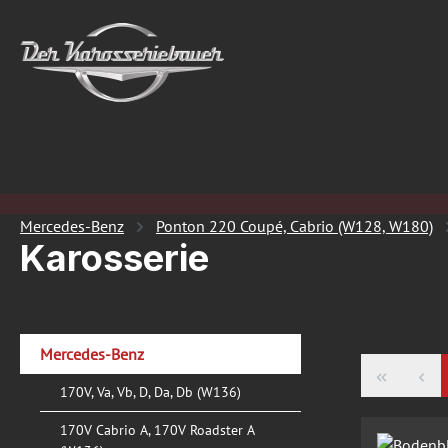
 Hauptinhalt springen
Zur Suche springen
Zur Hauptnavigation springen
Mercedes-Benz
Ponton 220 Coupé, Cabrio (W128, W180)
Karosserie
Mercedes-Benz
170V, Va, Vb, D, Da, Db (W136)
170V Cabrio A, 170V Roadster A