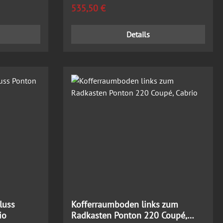
Regulärer Preis:
535,50 €
Details
luss
Kofferraumboden links zum
io
Radkasten Ponton 220 Coupé,