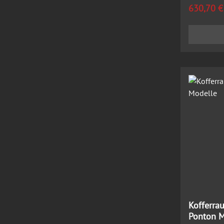
Regulärer
630,70 €
Kofferra
Ponton M