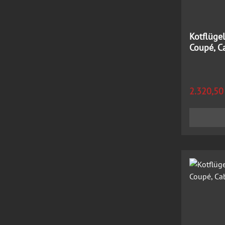
Kotflüge
Coupé, C
Regulärer
2.320,50