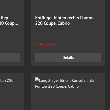
 Rep.
Kotflügel hinten rechts Ponton
20 Coupé,
220 Coupé, Cabrio
Regulärer Preis:
2.915,50 €
Details