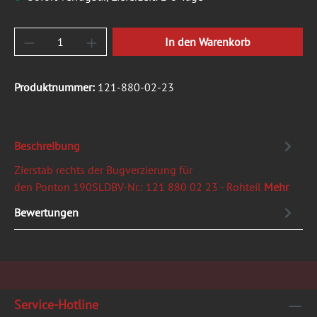
Produkt Anzahl: Gib den gewünschten Wert ein
In den Warenkorb
Produktnummer:
121-880-02-23
Beschreibung
Zierstab rechts der Bugverzierung für
den Ponton 190SLDBV-Nr.: 121 880 02 23 - Rohteil
Mehr
Bewertungen
Service-Hotline