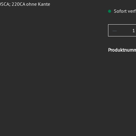
Sofort verf
Produkt 
Produktnum