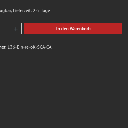
ügbar, Lieferzeit: 2-5 Tage
Anzahl: Gib den gewünschten Wert ein oder b
In den Warenkorb
mer:
136-Ein-re-oK-SCA-CA