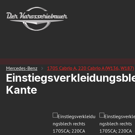
 Hauptinhalt springen
Zur Suche springen
Zur Hauptnavigation springen
Mercedes-Benz
170S Cabrio A, 220 Cabrio A (W136, W187)
Einstiegsverkleidungsb
Kante
Bildergalerie überspringen