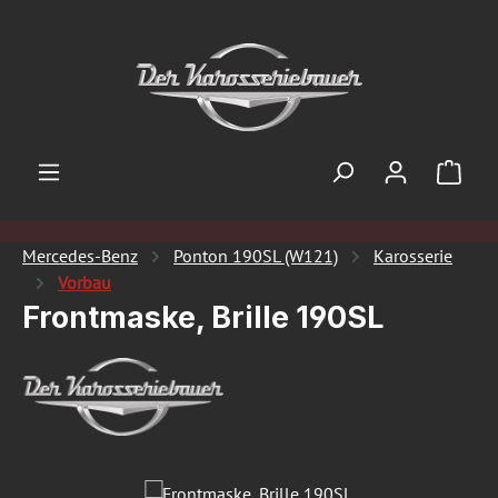
Zum Hauptinhalt springen
Ware
Mercedes-Benz
Ponton 190SL (W121)
Karosserie
Vorbau
Frontmaske, Brille 190SL
Bildergalerie überspringen