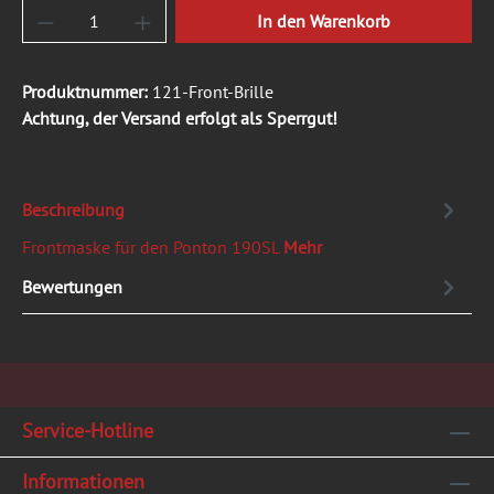
Produkt Anzahl: Gib den gewünschten Wert ein
In den Warenkorb
Produktnummer:
121-Front-Brille
Achtung, der Versand erfolgt als Sperrgut!
Beschreibung
Frontmaske für den Ponton 190SL
Mehr
Bewertungen
Service-Hotline
Informationen