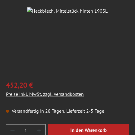
Bildergalerie überspringen
452,20 €
Preise inkl. MwSt. zzgl. Versandkosten
Versandfertig in 28 Tagen, Lieferzeit 2-5 Tage
Produkt Anzahl: Gib den gewünschten Wert ein
In den Warenkorb