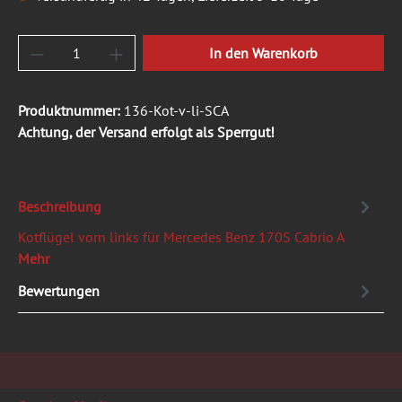
Produkt Anzahl: Gib den gewünschten Wert ein
In den Warenkorb
Produktnummer:
136-Kot-v-li-SCA
Achtung, der Versand erfolgt als Sperrgut!
Beschreibung
Kotflügel vorn links für Mercedes Benz 170S Cabrio A
Mehr
Bewertungen