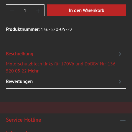
Produkt Anzahl: Gib den gewünschten Wert ein
In den Warenkorb
Produktnummer:
136-520-05-22
Beschreibung
Motorschutzblech links für 170Vb und DbDBV-Nr.: 136
520 05 22
Mehr
Bewertungen
Service-Hotline