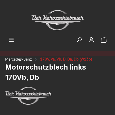
Zum Hauptinhalt springen
Ware
Mercedes-Benz
170V, Va, Vb, D, Da, Db (W136)
Motorschutzblech links
170Vb, Db