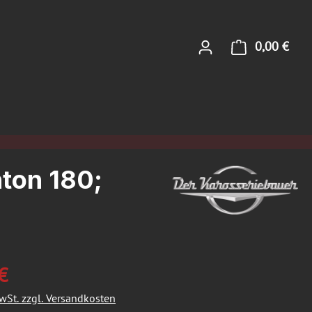
0,00 €
Ware
nton 180;
€
MwSt. zzgl. Versandkosten