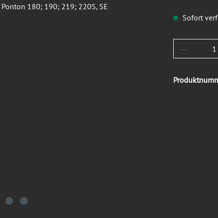
Sofort verf
Produkt 
Produktnum