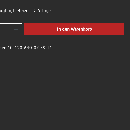
ügbar, Lieferzeit: 2-5 Tage
Anzahl: Gib den gewünschten Wert ein oder b
In den Warenkorb
mer:
10-120-640-07-59-T1