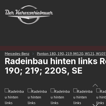
 Hauptinhalt springen
Zur Suche springen
Zur Hauptnavigation springen
Mercedes-Benz
Ponton 180, 190, 219 (W120, W121, W105
Radeinbau hinten links 
190; 219; 220S, SE
Bildergalerie überspringen