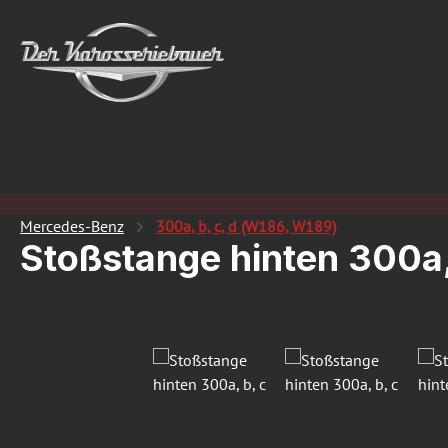
 Hauptinhalt springen
Zur Suche springen
Zur Hauptnavigation springen
Mercedes-Benz
300a, b, c, d (W186, W189)
Stoßstange hinten 300a,
Bildergalerie überspringen