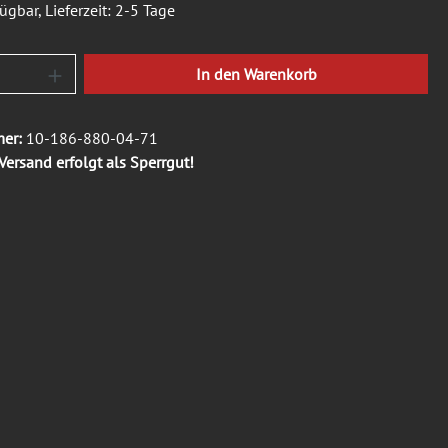
ügbar, Lieferzeit: 2-5 Tage
Anzahl: Gib den gewünschten Wert ein oder b
In den Warenkorb
mer:
10-186-880-04-71
Versand erfolgt als Sperrgut!