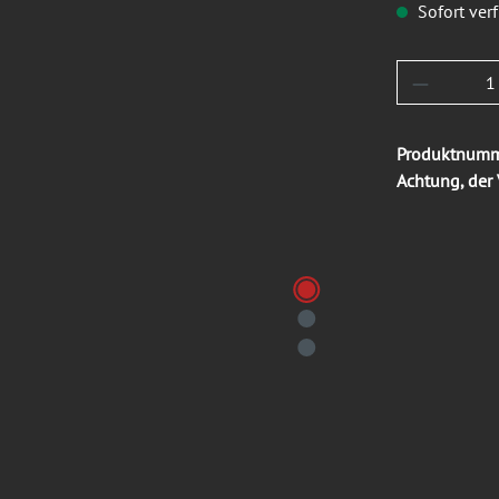
Sofort verf
Produkt 
Produktnum
Achtung, der 