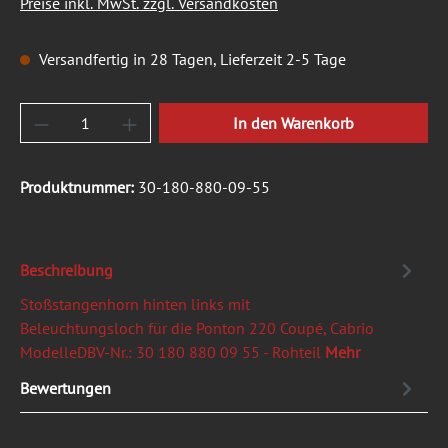
Preise inkl. MwSt. zzgl. Versandkosten
Versandfertig in 28 Tagen, Lieferzeit 2-5 Tage
Produkt Anzahl: Gib den gewünschten Wert ein
In den Warenkorb
Produktnummer:
30-180-880-09-55
Beschreibung
Stoßstangenhorn hinten links mit
Beleuchtungsloch für die Ponton 220 Coupé, Cabrio
ModelleDBV-Nr.: 30 180 880 09 55 - Rohteil
Mehr
Bewertungen