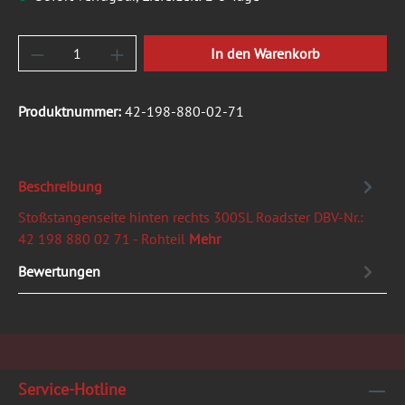
Produkt Anzahl: Gib den gewünschten Wert ein
In den Warenkorb
Produktnummer:
42-198-880-02-71
Beschreibung
Stoßstangenseite hinten rechts 300SL Roadster DBV-Nr.:
42 198 880 02 71 - Rohteil
Mehr
Bewertungen
Service-Hotline