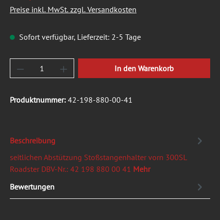
Preise inkl. MwSt. zzgl. Versandkosten
Sofort verfügbar, Lieferzeit: 2-5 Tage
Produkt Anzahl: Gib den gewünschten Wert ein
In den Warenkorb
Produktnummer:
42-198-880-00-41
Beschreibung
seitlichen Abstützung Stoßstangenhalter vorn 300SL
Roadster DBV-Nr.: 42 198 880 00 41
Mehr
Bewertungen