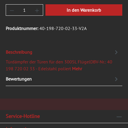
Produkt Anzahl: Gib den gewünschten Wert ein
In den Warenkorb
Produktnummer:
40-198-720-02-33-V2A
Beschreibung
Türdämpfer der Türen für den 300SL FlügelDBV-Nr.: 40
198 720 02 33 - Edelstahl poliert
Mehr
Bewertungen
Service-Hotline