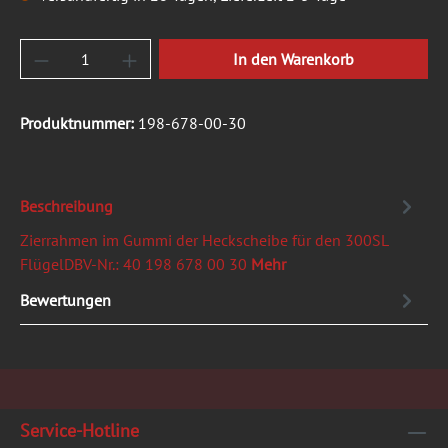
Produkt Anzahl: Gib den gewünschten Wert ein
In den Warenkorb
Produktnummer:
198-678-00-30
Beschreibung
Zierrahmen im Gummi der Heckscheibe für den 300SL
FlügelDBV-Nr.: 40 198 678 00 30
Mehr
Bewertungen
Service-Hotline